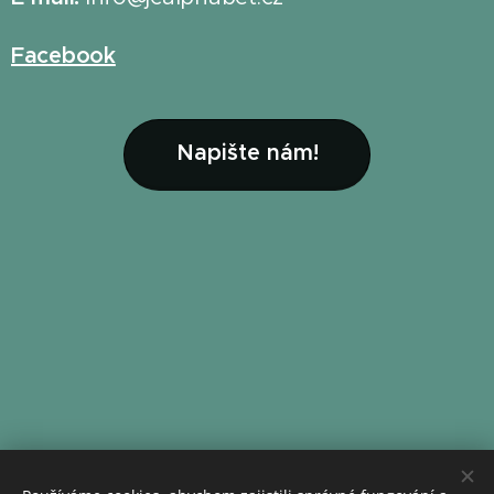
Facebook
Napište nám!
Photo by
@start_kiktenko_photo