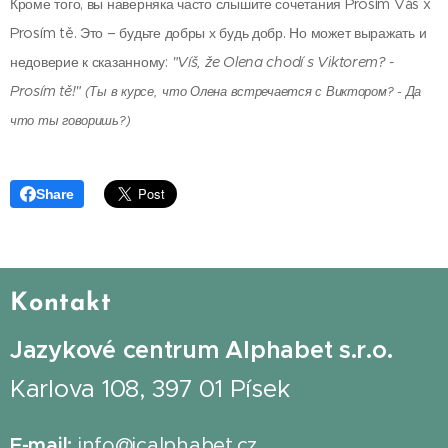
Кроме того, вы наверняка часто слышите сочетания Prosím Vás x
Prosím tě. Это – будьте добры х будь добр. Но может выражать и
недоверие к сказанному:
"Víš, že Olena chodí s Viktorem? -
Prosím tě!"
(Ты в курсе,
что Олена встречается с Виктором? - Да
что ты говоришь?)
Share
Kontakt
Jazykové centrum Alphabet s.r.o.
Karlova 108, 397 01 Písek
E-mail:
info@jcalphabet.cz