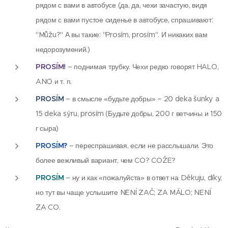
рядом с вами в автобусе (да, да, чехи зачастую, видя
рядом с вами пустое сиденье в автобусе, спрашивают:
"Můžu?" А вы такие: "Prosím, prosím". И никаких вам
недорозумений.)
PROSÍM!
– поднимая трубку. Чехи редко говорят HALO,
ANO и т. п.
PROSÍM
– в смысле «будьте добры» – 20 deka šunky a
15 deka sýru, prosím (Будьте добры, 200 г ветчины и 150
г сыра)
PROSÍM?
– переспрашивая, если не расслышали. Это
более вежливый вариант, чем CO? COŽE?
PROSÍM
– ну и как «пожалуйста» в ответ на Děkuju, díky,
но тут вы чаще услышите NENÍ ZAČ; ZA MÁLO; NENÍ
ZA CO.