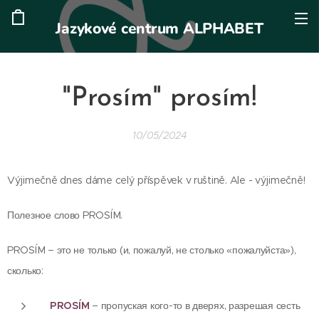
Jazykové centrum ALPHABET
"Prosím" prosím!
10/05/2024
Výjimečně dnes dáme celý příspěvek v ruštině. Ale - výjimečně!
Полезное слово PROSÍM.
PROSÍM – это не только (и, пожалуй, не столько «пожалуйста»),
сколько:
PROSÍM
– пропуская кого-то в дверях, разрешая сесть