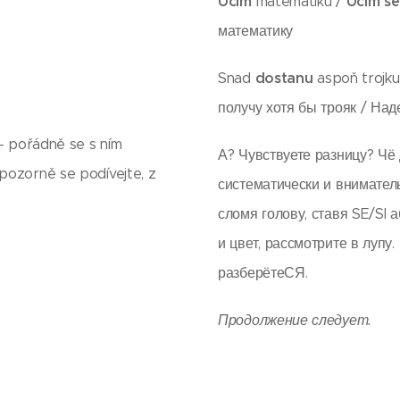
Učím
Učím se
matematiku /
математику
dostanu
Snad
aspoň trojk
получу хотя бы трояк / Над
 - pořádně se s ním
А? Чувствуете разницу? Чё 
pozorně se podívejte, z
систематически и вниматель
сломя голову, ставя SE/SI а
и цвет, рассмотрите в лупу.
разберётеСЯ.
Продолжение следует.