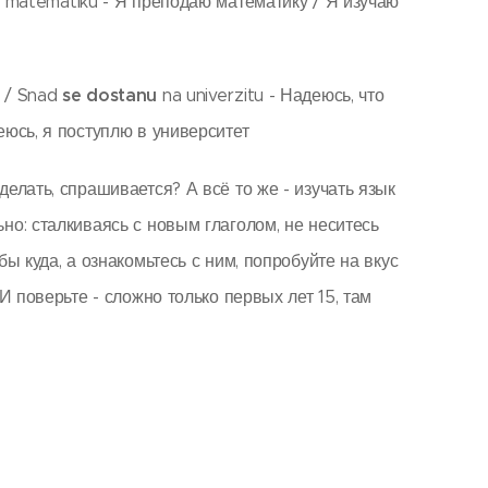
matematiku - Я преподаю математику / Я изучаю
se
dostanu
u / Snad
na univerzitu - Надеюсь, что
еюсь, я поступлю в университет
делать, спрашивается? А всё то же - изучать язык
но: сталкиваясь с новым глаголом, не неситесь
бы куда, а ознакомьтесь с ним, попробуйте на вкус
 И поверьте - сложно только первых лет 15, там