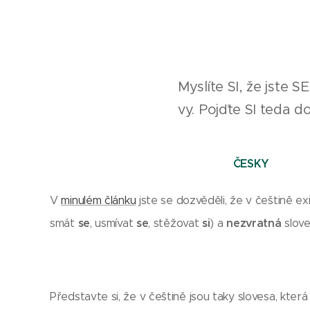
Myslíte SI, že jste 
vy. Pojďte SI teda 
ČESKY
V
minulém článku
jste se dozvěděli, že v češtině exi
se
se
si
nezvratná
smát
, usmívat
, stěžovat
) a
slove
Představte si, že v češtině jsou taky slovesa, kter