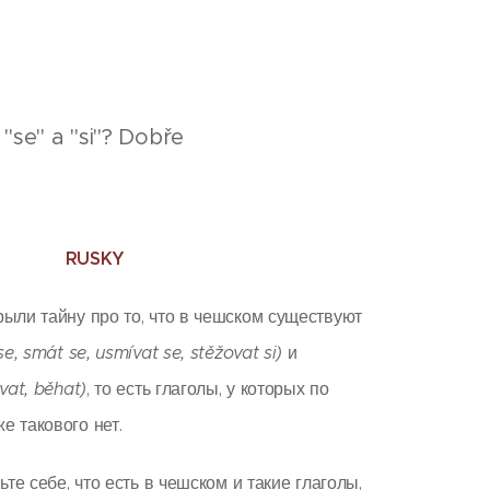
 "se" a "si"? Dobře
RUSKY
ыли тайну про то, что в чешском существуют
se, smát se, usmívat se, stěžovat si)
и
vat, běhat)
, то есть глаголы, у которых по
е такового нет.
те себе, что есть в чешском и такие глаголы,