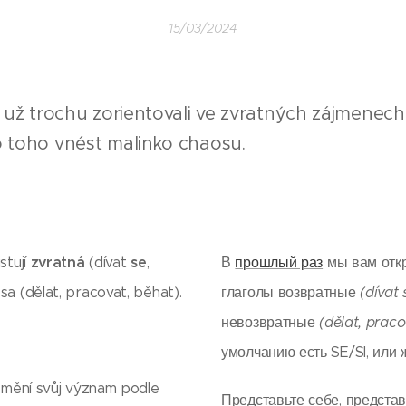
15/03/2024
SE už trochu zorientovali ve zvratných zájmenech
do toho vnést malinko chaosu.
zvratná
se
stují
(dívat
,
В
прошлый раз
мы вам откр
sa (dělat, pracovat, běhat).
глаголы возвратные
(dívat 
невозвратные
(dělat, praco
умолчанию есть SE/SI, или ж
á mění svůj význam podle
Представьте себе, представь