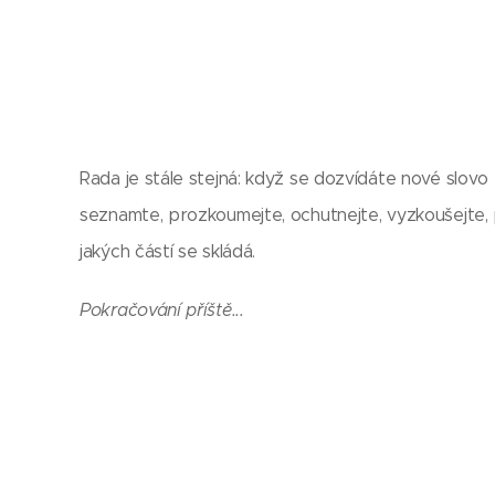
Rada je stále stejná: když se dozvídáte nové slovo
seznamte, prozkoumejte, ochutnejte, vyzkoušejte, 
jakých částí se skládá.
Pokračování příště...