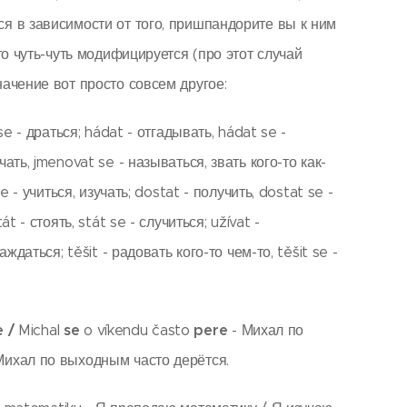
ся в зависимости от того, пришпандорите вы к ним
что чуть-чуть модифицируется (про этот случай
начение вот просто совсем другое:
 se - драться; hádat - отгадывать, hádat se -
чать, jmenovat se - называться, звать кого-то как-
se - учиться, изучать; dostat - получить, dostat se -
át - стоять, stát se - случиться; užívat -
аждаться; těšit - радовать кого-то чем-то, těšit se -
e /
se
pere
Michal
o víkendu často
- Михал по
Михал по выходным часто дерётся.