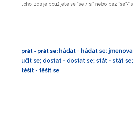
toho, zda je použijete se "se"/"si" nebo bez "se"/"si
prát - prát se;
hádat - hádat se; jmenovat
učit se; dostat - dostat se; stát - stát se;
těšit - těšit se