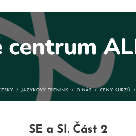
é centrum 
ČESKY
JAZYKOVÝ TRÉNINK
O NÁS
CENY KURZŮ
SE a SI. Část 2