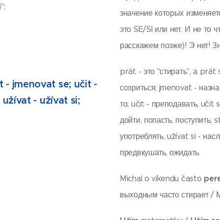
":
значение которых изменяет
это SE/SI или нет. И не то 
расскажем позже)! Э нет! З
prát - это "стирать", а prát
 - jmenovat se; učit -
ссориться; jmenovat - назна
 užívat - užívat si;
то; učit - преподавать, učit 
дойти, попасть, поступить; st
употреблять, užívat si - насл
предвкушать, ожидать.
per
Michal o víkendu často
выходным часто стирает / 