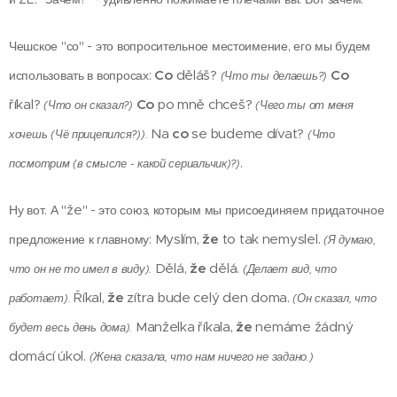
Чешское "со" - это вопросительное местоимение, его мы будем
Co
děláš?
Co
использовать в вопросах:
(Что ты делаешь?)
říkal?
Co
po mně chceš?
(Что он сказал?)
(Чего ты от меня
Na
co
se budeme dívat?
хочешь (Чё прицепился?)).
(Что
.
посмотрим (в смысле - какой сериальчик)?)
"že"
Ну вот. А
- это союз, которым мы присоединяем придаточное
Myslím,
že
to tak nemyslel.
предложение к главному:
(Я думаю,
Dělá,
že
dělá
.
что он не то имел в виду).
(Делает вид, что
Říkal,
že
zítra bude celý den doma.
работает).
(Он сказал, что
Manželka říkala,
že
nemáme žádný
будет весь день дома).
domácí úkol.
(Жена сказала, что нам ничего не задано.)