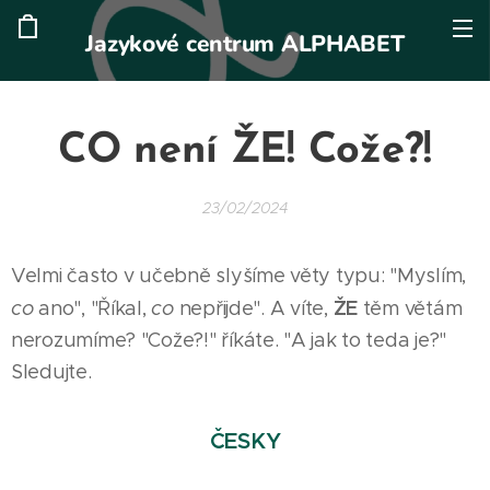
Jazykové centrum ALPHABET
CO není ŽE! Cože?!
23/02/2024
Velmi často v učebně slyšíme věty typu: "Myslím,
ŽE
co
ano", "Říkal,
co
nepřijde". A víte,
těm větám
nerozumíme? "Cože?!" říkáte. "A jak to teda je?"
Sledujte.
ČESKY