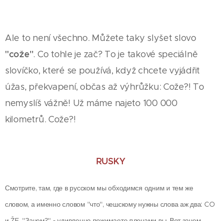
Ale to není všechno. Můžete taky slyšet slovo
"cože"
. Co tohle je zač? To je takové speciálně
slovíčko, které se používá, když chcete vyjádřit
úžas, překvapení, občas až výhrůžku: Cože?! To
nemyslíš vážně! Už máme najeto 100 000
kilometrů. Cože?!
RUSKY
Смотрите, там, где в русском мы обходимся одним и тем же
словом, а именно словом "что", чешскому нужны слова аж два: CO
и ŽE. "Зачем?" - удивленно пожимаете плечами вы. Вот зачем.