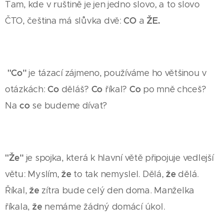
Tam, kde v ruštině je jen jedno slovo, a to slovo
CO
ŽE.
ČTO, čeština má slůvka dvě:
a
"Co"
je tázací zájmeno, používáme ho většinou v
Co
Co
Co
otázkách:
děláš?
říkal?
po mně chceš?
co
Na
se budeme dívat?
"Že"
je spojka, která k hlavní větě připojuje vedlejší
že
že
větu: Myslím,
to tak nemyslel. Dělá,
dělá.
že
Říkal,
zítra bude celý den doma. Manželka
že
říkala,
nemáme žádný domácí úkol.