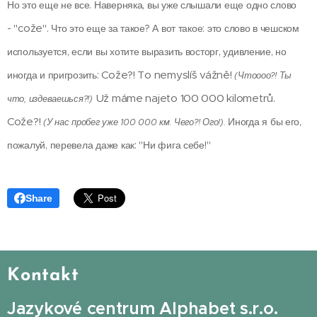
Но это еще не все. Наверняка, вы уже слышали еще одно слово
"cože"
-
. Что это еще за такое? А вот такое: это слово в чешском
используется, если вы хотите выразить восторг, удивление, но
Cože?! To nemyslíš vážně!
иногда и пригрозить:
(Чтоооо?! Ты
Už máme najeto 100 000 kilometrů.
что, издеваешься?!)
Cože?!
Иногда я бы его,
(У нас пробег уже 100 000 км. Чего?! Ого!).
пожалуй, перевела даже как: "Ни фига себе!"
Share
Kontakt
Jazykové centrum Alphabet s.r.o.