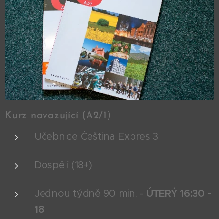
Kurz navazující (A2/1)
Učebnice Čeština Expres 3
Dospělí (18+)
Jednou týdně 90 min. -
ÚTERÝ 16:30 -
18