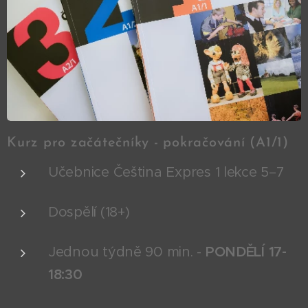
Kurz pro začátečníky - pokračování (A1/1)
Učebnice Čeština Expres 1 lekce 5–7
Dospělí (18+)
Jednou týdně 90 min. -
PONDĚLÍ 17-
18:30