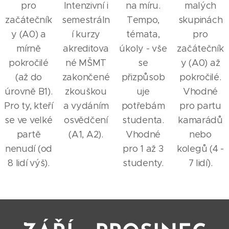
pro
Intenzivní i
na míru.
malých
začátečník
semestráln
Tempo,
skupinách
y (A0) a
í kurzy
témata,
pro
mírně
akreditova
úkoly - vše
začátečník
pokročilé
né MŠMT
se
y (A0) až
(až do
zakončené
přizpůsob
pokročilé.
úrovně B1).
zkouškou
uje
Vhodné
Pro ty, kteří
a vydáním
potřebám
pro partu
se ve velké
osvědčení
studenta.
kamarádů
partě
(A1, A2).
Vhodné
nebo
nenudí (od
pro 1 až 3
kolegů (4 -
8 lidí výš).
studenty.
7 lidí).