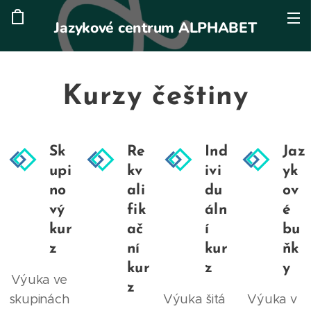
Jazykové centrum ALPHABET
Kurzy češtiny
Sk
Re
Ind
Jaz
upi
kv
ivi
yk
no
ali
du
ov
vý
fik
áln
é
kur
ač
í
bu
z
ní
kur
ňk
kur
z
y
Výuka ve
z
skupinách
Výuka šitá
Výuka v